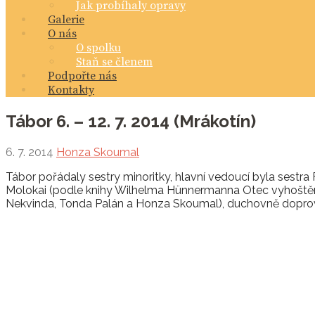
Jak probíhaly opravy
Galerie
O nás
O spolku
Staň se členem
Podpořte nás
Kontakty
Tábor 6. – 12. 7. 2014 (Mrákotín)
6. 7. 2014
Honza Skoumal
Tábor pořádaly sestry minoritky, hlavní vedoucí byla sest
Molokai (podle knihy Wilhelma Hünnermanna Otec vyhoštěných
Nekvinda, Tonda Palán a Honza Skoumal), duchovně doprováz