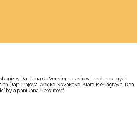
působení sv. Damiána de Veuster na ostrově malomocných
ch (Jája Frajová, Anička Nováková, Klára Plešingrová, Dan
cí byla paní Jana Heroutová.