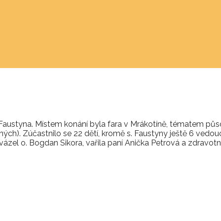
ra Faustyna. Místem konání byla fara v Mrákotíně, tématem 
). Zúčastnilo se 22 dětí, kromě s. Faustyny ještě 6 vedoucí
el o. Bogdan Sikora, vařila paní Anička Petrová a zdravotni