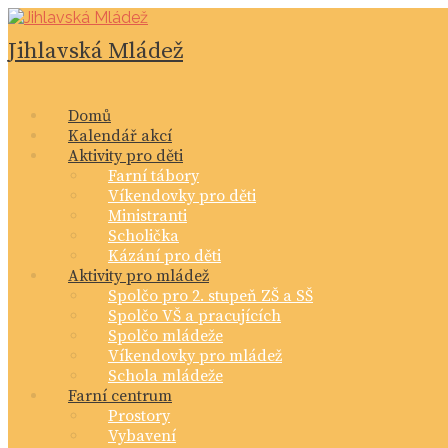
Skip
to
Jihlavská Mládež
content
Domů
Kalendář akcí
Aktivity pro děti
Farní tábory
Víkendovky pro děti
Ministranti
Scholička
Kázání pro děti
Aktivity pro mládež
Spolčo pro 2. stupeň ZŠ a SŠ
Spolčo VŠ a pracujících
Spolčo mládeže
Víkendovky pro mládež
Schola mládeže
Farní centrum
Prostory
Vybavení