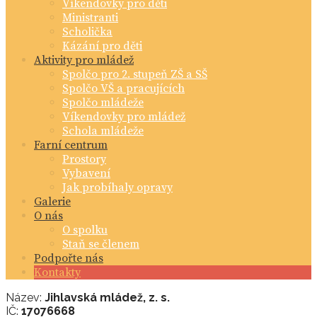
Víkendovky pro děti
Ministranti
Scholička
Kázání pro děti
Aktivity pro mládež
Spolčo pro 2. stupeň ZŠ a SŠ
Spolčo VŠ a pracujících
Spolčo mládeže
Víkendovky pro mládež
Schola mládeže
Farní centrum
Prostory
Vybavení
Jak probíhaly opravy
Galerie
O nás
O spolku
Staň se členem
Podpořte nás
Kontakty
Název:
Jihlavská mládež, z. s.
IČ:
17076668