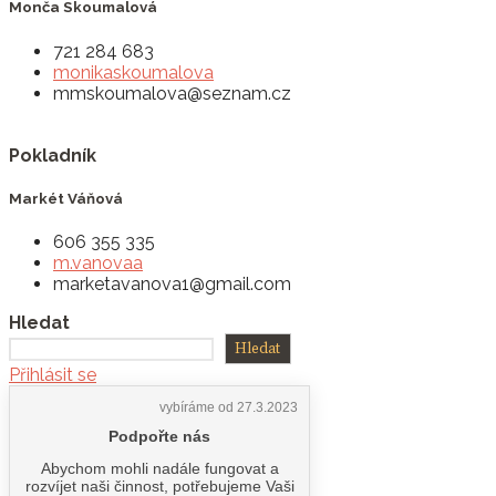
Monča Skoumalová
721 284 683
monikaskoumalova
mmskoumalova@seznam.cz
Pokladník
Markét Váňová
606 355 335
m.vanovaa
marketavanova1@gmail.com
Hledat
Hledat
Přihlásit se