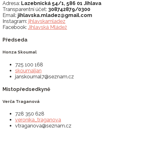
Adresa:
Lazebnická 54/1, 586 01 Jihlava
Transparentní účet:
308742879/0300
Email:
jihlavska.mladez@gmail.com
Instagram:
jihlavskamladez
Facebook:
Jihlavská Mládež
Předseda
Honza Skoumal
725 100 168
skoumaljan
janskoumal7@seznam.cz
Místopředsedkyně
Verča Traganová
728 350 628‬
veronika_traganova
vtraganova@seznam.cz