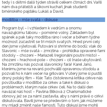
tedy i s dětmi další týden strávili celkem čtrnáct dní. Vařili
nám dva přátelští a šikovní kuchaři, jinak studenti
brněnského pajdáku Lukáš a David.
modlitba – mše svatá – diskuse
Program byl – i vzhledem k vedrům a onomu
navazujícímu táboru – poměrně volný. Základem byl
spánek a pak taky modlitba ráno i večer a během týdne
možnost zúčastnit se tří mších svatých. Hned první celý
den jsme výletovali. Putování si shrňme do bodů: vlak do
Slavonic – mše svatá – zmrzlina – prohlídka opravené farní
stodoly – chození – Mariazell (regionální poutní místo) –
chození – hrachové pole – chození – cíl (naše ubytování).
Na zmrzlinu nás pozval slavonický farář Karel Janů,
kterému jsme na revanš pochválili opravenou stodolu a
pozvali ho k nám večer na grilování. V úterý jsme si pustili
drsný polský film – Klér. Tato čistokrevná kritika církve nás
povzbudila v modlitbě za církev a také k diskusi o
problémech, kterým naše církev čelí. Na to další den
navázal náš host – Pavlína Bílková z Charismatické
obnovy, jež se za námi zastavila, aby s námi právě o církvi
diskutovala. Bavili jsme se především o tom, jak můžeme
my mladí změnit naše farnosti. Tuto diskusi jsme mohli