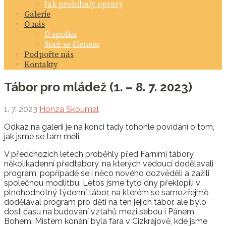
Jak probíhaly opravy
Galerie
O nás
O spolku
Staň se členem
Podpořte nás
Kontakty
Tábor pro mládež (1. – 8. 7. 2023)
1. 7. 2023
Honza Skoumal
Odkaz na galerii je na konci tady tohohle povídání o tom,
jak jsme se tam měli.
V předchozích letech proběhly před Farními tábory
několikadenní předtábory, na kterých vedoucí dodělávali
program, popřípadě se i něco nového dozvěděli a zažili
společnou modlitbu. Letos jsme tyto dny překlopili v
plnohodnotný týdenní tábor, na kterém se samozřejmě
dodělával program pro děti na ten jejich tábor, ale bylo
dost času na budování vztahů mezi sebou i Pánem
Bohem. Místem konání byla fara v Cizkrajově, kde jsme