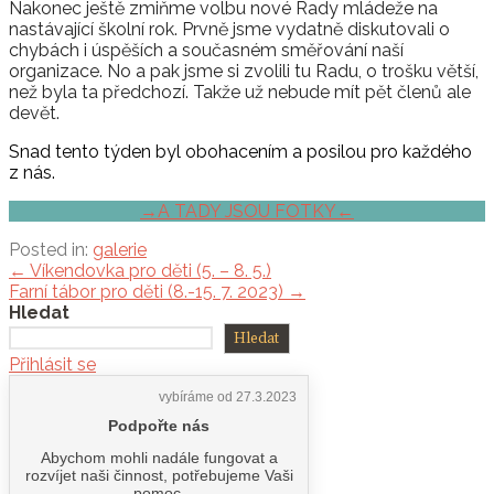
Nakonec ještě zmiňme volbu nové Rady mládeže na
nastávající školní rok. Prvně jsme vydatně diskutovali o
chybách i úspěších a současném směřování naší
organizace. No a pak jsme si zvolili tu Radu, o trošku větší,
než byla ta předchozí. Takže už nebude mít pět členů ale
devět.
Snad tento týden byl obohacením a posilou pro každého
z nás.
→A TADY JSOU FOTKY←
Posted in:
galerie
Navigace
← Víkendovka pro děti (5. – 8. 5.)
Farní tábor pro děti (8.-15. 7. 2023) →
pro
Hledat
příspěvek
Hledat
Přihlásit se