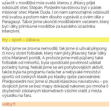
uzavřít v modlitbě mše svaté, kterou z Jihlavy přijel
odsloužit otec Štěpán. Poslední návštěvou byl v pátek
misionář otec Marek Duda. I on nám samozřejmě odsloužil
mši svatou a potom nám dlouho vyprávěl o svém díle v
Paragauyi. Tábor jsme ukončili modlitebním večerem, který
byl i díky přímluvné modlitbě za každého účastníka
intenzivní.
hry – sport – zábava
Když jsme se zrovna nemodlili, tak jsme si užívali pinpong
či nový stolní fotbálek, který nám jistý jihlavský farář (díky
otče Mariane!) pořídil. A protože jsme měli půjčený také
fotbálek od minoritů, byla vpodstatě povinnost udělat
pořádný turnaj. Nebáli jsme se ani pohybovějších aktivit,
takže byla na programu řada her a nebývalé množství
sportů od českých klasik po klasiky spíše zaoceánské.
Předposlední noc jsme si zkusili klasickou návratovku – po
dvojicích jsme se bez mapy dokázali nakonec po mnoha (i
zbytečně) zdolaných kilometrech všichni vrátit z místa
výsadku na faru.
volby!!!