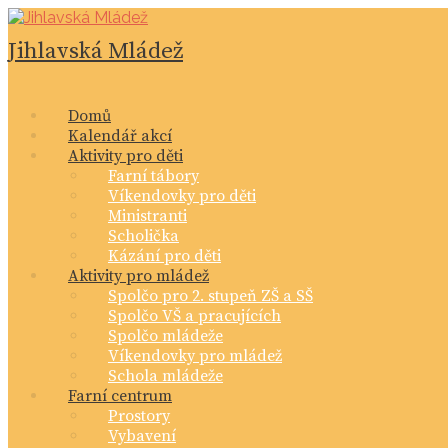
Skip
to
Jihlavská Mládež
content
Domů
Kalendář akcí
Aktivity pro děti
Farní tábory
Víkendovky pro děti
Ministranti
Scholička
Kázání pro děti
Aktivity pro mládež
Spolčo pro 2. stupeň ZŠ a SŠ
Spolčo VŠ a pracujících
Spolčo mládeže
Víkendovky pro mládež
Schola mládeže
Farní centrum
Prostory
Vybavení