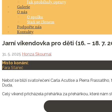
Jak probíhaly opravy
Galerie
O nás
O spolku
Staň se členem
Podpořte nás
Kontakty
Jarní víkendovka pro děti (16. – 18. 7. 
31. 5. 2025
Honza Skoumal
Místo konání:
Fara Stařeč
Neboť se blíží svatořečení Carla Acutise a Pierra Frassatiho
Duda.
Celý víkend přicházela přeháňka za přeháňkou, které nám ste