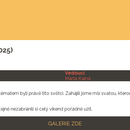
2025)
Vedoucí
:
Marťa Kalná
, tématem byli právě tito světci. Zahájili jsme mší svatou, kt
jně nezabránili si celý víkend pořádně užít.
GALERIE ZDE