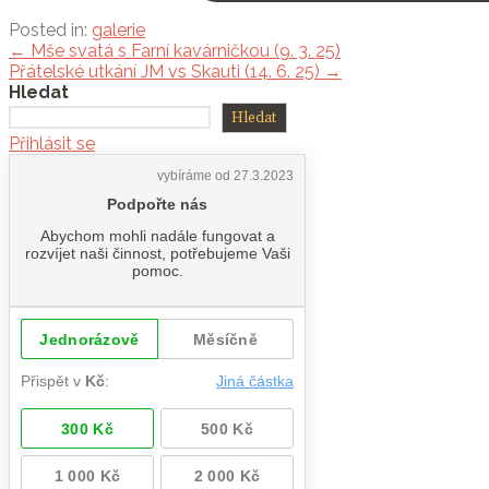
Posted in:
galerie
Navigace
← Mše svatá s Farní kavárničkou (9. 3. 25)
Přátelské utkání JM vs Skauti (14. 6. 25) →
pro
Hledat
příspěvek
Hledat
Přihlásit se