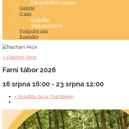
Jak probíhaly opravy
Galerie
O nás
O spolku
Staň se členem
Podpořte nás
Kontakty
« Všechny Akce
Farní tábor 2026
16 srpna 16:00
-
23 srpna 12:00
«
Roadtrip za sv. Františkem