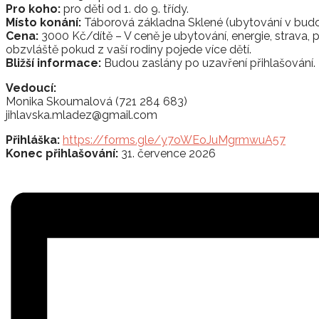
Pro koho:
pro děti od 1. do 9. třídy.
Místo konání:
Táborová základna Sklené (ubytování v budo
Cena:
3000 Kč/dítě – V ceně je ubytování, energie, strava, p
obzvláště pokud z vaší rodiny pojede více dětí.
Bližší informace:
Budou zaslány po uzavření přihlašování.
Vedoucí:
Monika Skoumalová (721 284 683)
jihlavska.mladez@gmail.com
Přihláška:
https://forms.gle/y7oWEoJuMgrmwuA57
Konec přihlašování:
31. července 2026