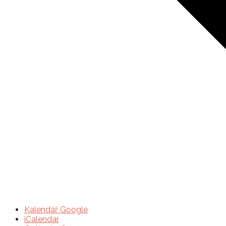
Kalendář Google
iCalendar