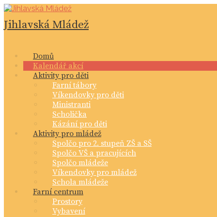
Skip
to
Jihlavská Mládež
content
Domů
Kalendář akcí
Aktivity pro děti
Farní tábory
Víkendovky pro děti
Ministranti
Scholička
Kázání pro děti
Aktivity pro mládež
Spolčo pro 2. stupeň ZŠ a SŠ
Spolčo VŠ a pracujících
Spolčo mládeže
Víkendovky pro mládež
Schola mládeže
Farní centrum
Prostory
Vybavení