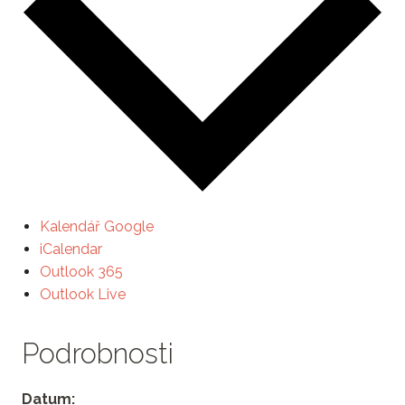
Kalendář Google
iCalendar
Outlook 365
Outlook Live
Podrobnosti
Datum: