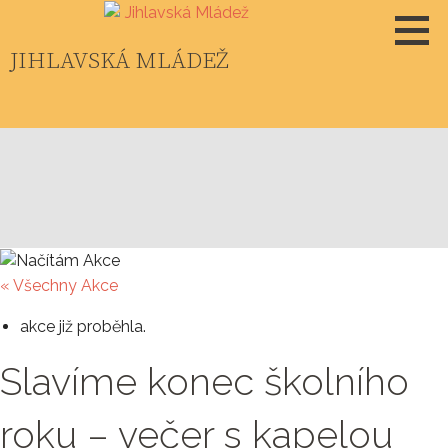
Skip
to
JIHLAVSKÁ MLÁDEŽ
content
« Všechny Akce
akce již proběhla.
Slavíme konec školního
roku – večer s kapelou