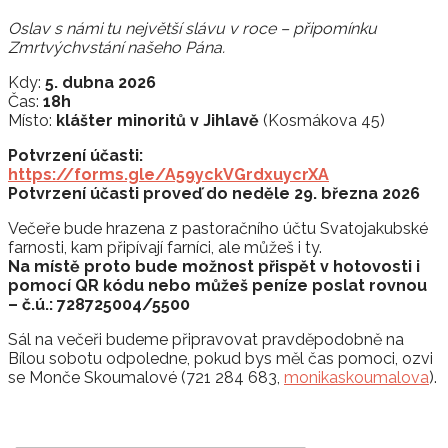
Oslav s námi tu největší slávu v roce – připomínku
Zmrtvýchvstání našeho Pána.
Kdy:
5. dubna 2026
Čas:
18h
Místo:
klášter minoritů v Jihlavě
(Kosmákova 45)
Potvrzení účasti:
https://forms.gle/A59yckVGrdxuycrXA
Potvrzení účasti proveď do neděle 29. března 2026
Večeře bude hrazena z pastoračního účtu Svatojakubské
farnosti, kam připívají farníci, ale můžeš i ty.
Na místě proto bude možnost přispět v hotovosti i
pomocí QR kódu nebo můžeš peníze poslat rovnou
– č.ú.: 728725004/5500
Sál na večeři budeme připravovat pravděpodobně na
Bílou sobotu odpoledne, pokud bys měl čas pomoci, ozvi
se Monče Skoumalové (721 284 683,
monikaskoumalova
).