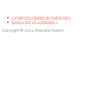
«
Výlet pro mládež do Kutné Hory
Spolčo pro VŠ a pracující
»
Copyright © 2024 Jihlavská mládež