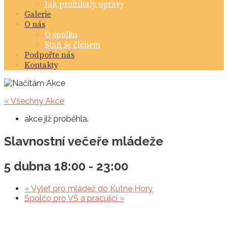
Jak probíhaly opravy
Galerie
O nás
O spolku
Staň se členem
Podpořte nás
Kontakty
« Všechny Akce
akce již proběhla.
Slavnostní večeře mládeže
5 dubna 18:00
-
23:00
«
Výlet pro mládež do Kutné Hory
Spolčo pro VŠ a pracující
»