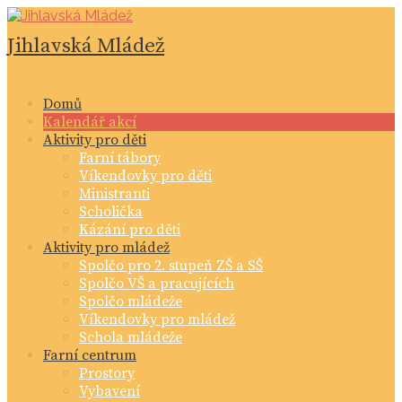
Skip
to
Jihlavská Mládež
content
Domů
Kalendář akcí
Aktivity pro děti
Farní tábory
Víkendovky pro děti
Ministranti
Scholička
Kázání pro děti
Aktivity pro mládež
Spolčo pro 2. stupeň ZŠ a SŠ
Spolčo VŠ a pracujících
Spolčo mládeže
Víkendovky pro mládež
Schola mládeže
Farní centrum
Prostory
Vybavení