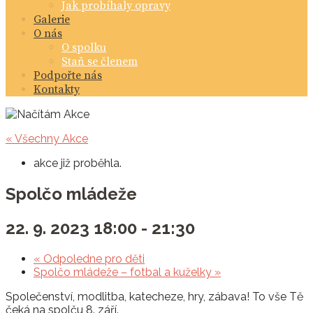
Jak probíhaly opravy
Galerie
O nás
O spolku
Staň se členem
Podpořte nás
Kontakty
« Všechny Akce
akce již proběhla.
Spolčo mládeže
22. 9. 2023 18:00
-
21:30
«
Odpoledne pro děti
Spolčo mládeže – fotbal a kuželky
»
Společenství, modlitba, katecheze, hry, zábava! To vše Tě
čeká na spolču 8. září.