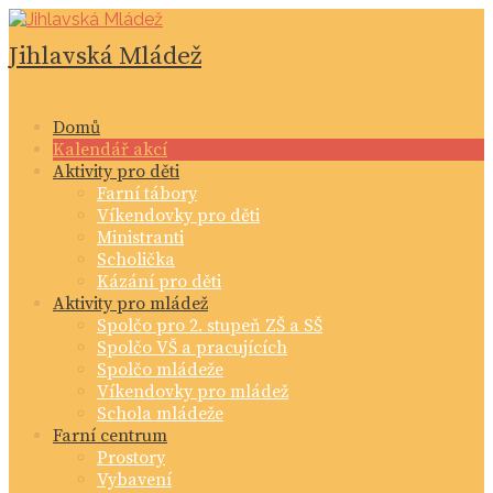
Skip
to
Jihlavská Mládež
content
Domů
Kalendář akcí
Aktivity pro děti
Farní tábory
Víkendovky pro děti
Ministranti
Scholička
Kázání pro děti
Aktivity pro mládež
Spolčo pro 2. stupeň ZŠ a SŠ
Spolčo VŠ a pracujících
Spolčo mládeže
Víkendovky pro mládež
Schola mládeže
Farní centrum
Prostory
Vybavení