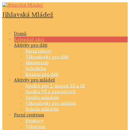
Skip
to
Jihlavská Mládež
content
Domů
Kalendář akcí
Aktivity pro děti
Farní tábory
Víkendovky pro děti
Ministranti
Scholička
Kázání pro děti
Aktivity pro mládež
Spolčo pro 2. stupeň ZŠ a SŠ
Spolčo VŠ a pracujících
Spolčo mládeže
Víkendovky pro mládež
Schola mládeže
Farní centrum
Prostory
Vybavení