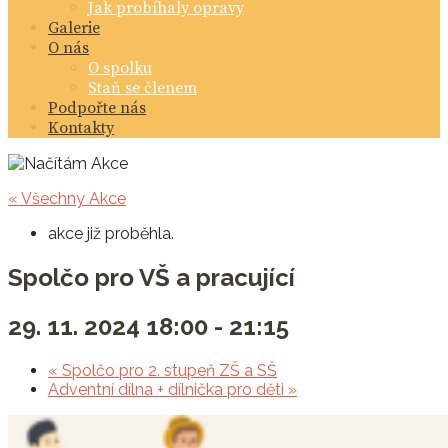
Jak probíhaly opravy
Galerie
O nás
O spolku
Staň se členem
Podpořte nás
Kontakty
« Všechny Akce
akce již proběhla.
Spolčo pro VŠ a pracující
29. 11. 2024 18:00
-
21:15
«
Spolčo pro 2. stupeň ZŠ a SŠ
Adventní dílna + dílnička pro děti
»