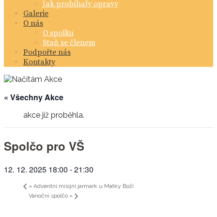
Jak probíhaly opravy
Galerie
O nás
O spolku
Staň se členem
Podpořte nás
Kontakty
« Všechny Akce
akce již proběhla.
Spolčo pro VŠ
12. 12. 2025 18:00
-
21:30
«
Adventní misijní jarmark u Matky Boží
Vánoční spolčo
»