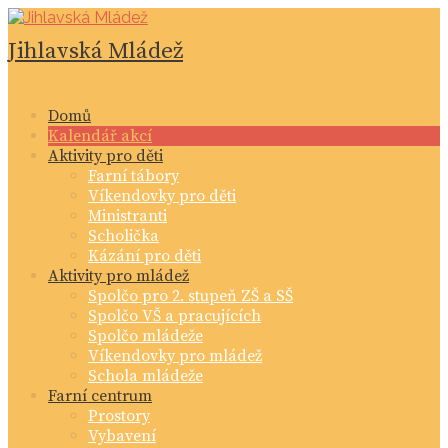
Skip
to
Jihlavská Mládež
content
Domů
Kalendář akcí
Aktivity pro děti
Farní tábory
Víkendovky pro děti
Ministranti
Scholička
Kázání pro děti
Aktivity pro mládež
Spolčo pro 2. stupeň ZŠ a SŠ
Spolčo VŠ a pracujících
Spolčo mládeže
Víkendovky pro mládež
Schola mládeže
Farní centrum
Prostory
Vybavení