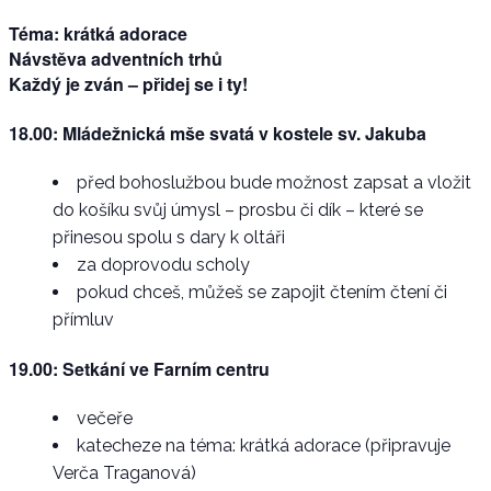
Téma:
krátká adorace
Návstěva adventních trhů
Každý je zván – přidej se i ty!
18.00: Mládežnická mše svatá v kostele sv. Jakuba
před bohoslužbou bude možnost zapsat a vložit
do košíku svůj úmysl – prosbu či dík – které se
přinesou spolu s dary k oltáři
za doprovodu scholy
pokud chceš, můžeš se zapojit čtením čtení či
přímluv
19.00: Setkání ve Farním centru
večeře
katecheze na téma: krátká adorace (připravuje
Verča Traganová)