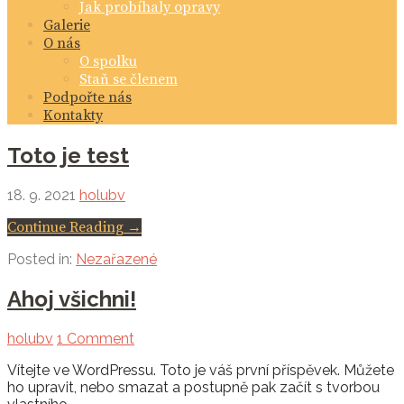
Jak probíhaly opravy
Galerie
O nás
O spolku
Staň se členem
Podpořte nás
Kontakty
Toto je test
18. 9. 2021
holubv
Continue Reading →
Posted in:
Nezařazené
Ahoj všichni!
holubv
1 Comment
Vítejte ve WordPressu. Toto je váš první příspěvek. Můžete
ho upravit, nebo smazat a postupně pak začít s tvorbou