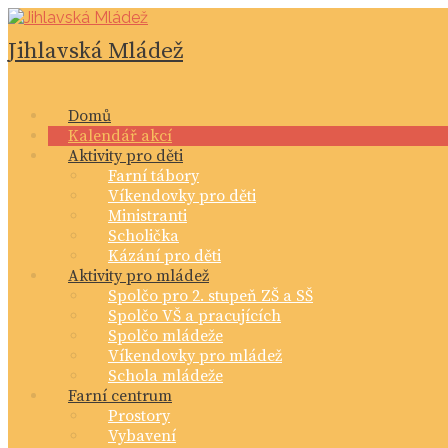
Skip
to
Jihlavská Mládež
content
Domů
Kalendář akcí
Aktivity pro děti
Farní tábory
Víkendovky pro děti
Ministranti
Scholička
Kázání pro děti
Aktivity pro mládež
Spolčo pro 2. stupeň ZŠ a SŠ
Spolčo VŠ a pracujících
Spolčo mládeže
Víkendovky pro mládež
Schola mládeže
Farní centrum
Prostory
Vybavení