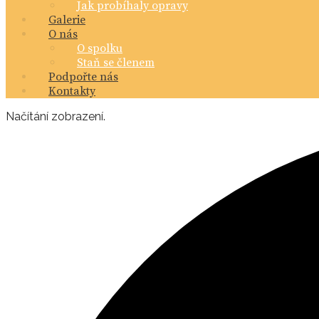
Jak probíhaly opravy
Galerie
O nás
O spolku
Staň se členem
Podpořte nás
Kontakty
Načítání zobrazení.