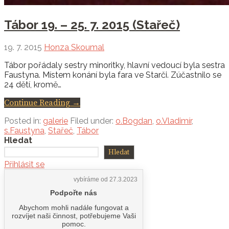
Tábor 19. – 25. 7. 2015 (Stařeč)
19. 7. 2015
Honza Skoumal
Tábor pořádaly sestry minoritky, hlavní vedoucí byla sestra
Faustyna. Místem konání byla fara ve Starči. Zúčastnilo se
24 dětí, kromě…
Continue Reading →
Posted in:
galerie
Filed under:
o.Bogdan
,
o.Vladimír
,
s.Faustyna
,
Stařeč
,
Tábor
Hledat
Hledat
Přihlásit se